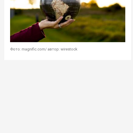
Фото: magnific.com/ автор: wirestock
Геостратег Андрей Школьников в эфире своей
авторской программы на радио Sputnik
дал
комментарий
на мысль о сохранении чистоты
Земли при помощи сокращения населения
планеты. Он считает, что сейчас она прекрасно
справляется с текущей численностью людей,
в ближайшем обозримом будущем более 9 млрд
человек на планете не будет.