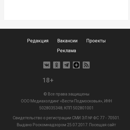
Редакция
Вакансии
Проекты
Реклама
18+
© Все права защищены
ООО Медиахолдинг «Вести Подмосковья», ИНН
5028035348; КПП 502801001
Свидетельство о регистрации СМИ ЭЛ № ФС 77 - 70501.
Выдано Роскомнадзором 25.07.2017. Посещая сайт