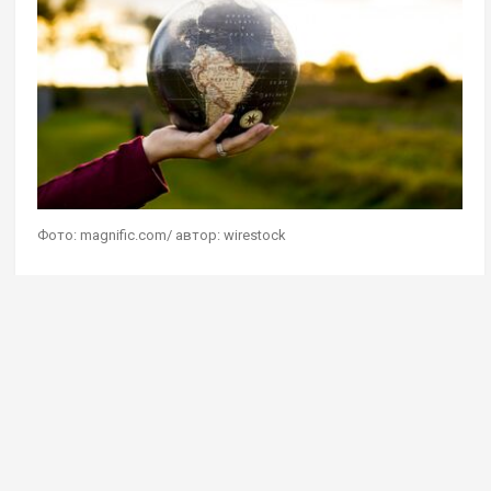
Фото: magnific.com/ автор: wirestock
Геостратег Андрей Школьников в эфире своей
авторской программы на радио Sputnik
дал
комментарий
на мысль о сохранении чистоты
Земли при помощи сокращения населения
планеты. Он считает, что сейчас она прекрасно
справляется с текущей численностью людей,