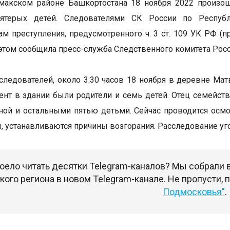
амакском районе Башкортостана 18 ноября 2022 произо
ятерых детей. Следователями СК России по Респуб
ам преступления, предусмотренного ч. 3 ст. 109 УК РФ (
 этом сообщила пресс-служба Следственного комитета Росс
следователей, около 3:30 часов 18 ноября в деревне Ма
ент в здании были родители и семь детей. Отец семейств
ной и остальными пятью детьми. Сейчас проводится осм
, устанавливаются причины возгорания. Расследование уг
оело читать десятки Telegram-каналов? Мы собрали
ого региона в новом Telegram-канале. Не пропусти,
Подмосковья"
.