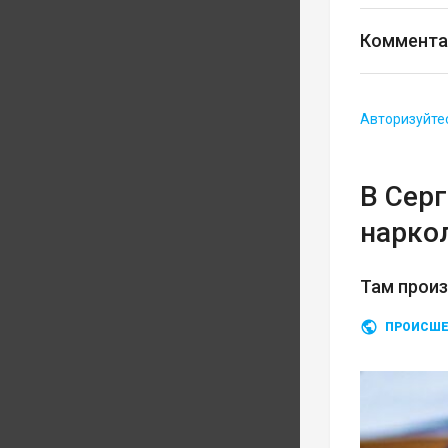
Коммента
Авторизуйте
В Сер
нарко
Там прои
ПРОИСШЕ