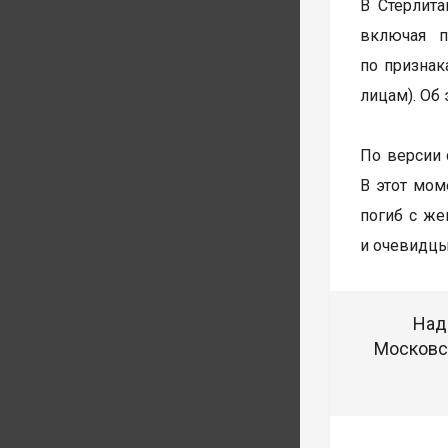
В Стерлит
включая п
по признак
лицам). Об
По версии 
В этот мом
погиб с же
и очевидцы
Над
Московск