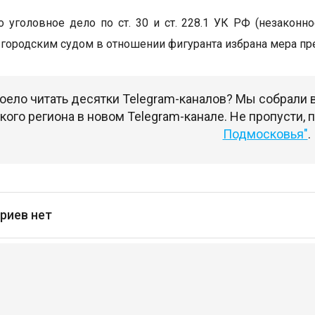
 уголовное дело по ст. 30 и ст. 228.1 УК РФ (незаконн
городским судом в отношении фигуранта избрана мера пре
оело читать десятки Telegram-каналов? Мы собрали
ого региона в новом Telegram-канале. Не пропусти,
Подмосковья"
.
риев нет
сь
чтобы оставлять комментарии