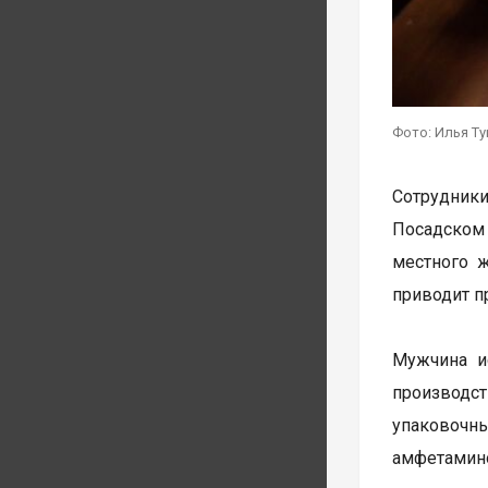
Фото: Илья Т
Сотрудник
Посадском
местного 
приводит п
Мужчина и
производст
упаковочн
амфетамин