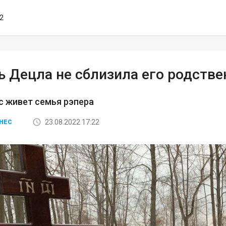
32
ь Децла не сблизила его родств
с живет семья рэпера
23.08.2022 17:22
НЕС