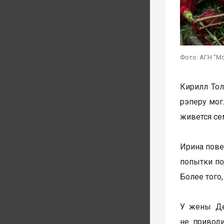
Фото: АГН "М
Кирилл Тол
рэперу мог
живется се
Ирина пове
попытки по
Более того
У жены Де
не приводи