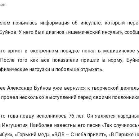
.com
слом появилась информация об инсульте, который пере
Буйнов. У него был диагноз «ишемический инсульт», сооб
что артист в экстренном порядке попал в медицинское 
. После того как все показатели пришли в норму, Буй
 физические нагрузки и побольше отдыхать.
ее Александр Буйнов уже вернулся к творческой деятельн
и провел несколько выступлений перед своими поклонник
ого года певцу исполнилось 76 лет. Он является народн
 Ингушетия. Наиболее известны его песни «Так случилось»,
бук», «Горький мед», «ВДВ — С неба привет», «В Париже но