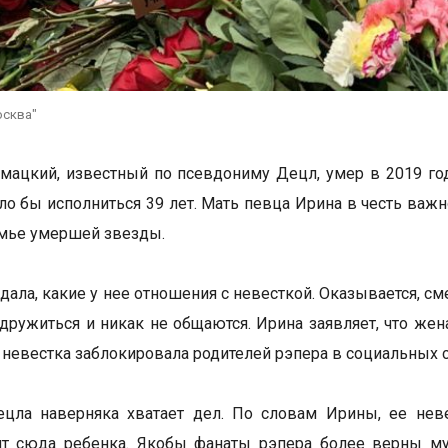
осква"
мацкий, известный по псевдониму Децл, умер в 2019 году
ло бы исполниться 39 лет. Мать певца Ирина в честь важн
мье умершей звезды.
дала, какие у нее отношения с невесткой. Оказывается, с
дружиться и никак не общаются. Ирина заявляет, что жен
, невестка заблокировала родителей рэпера в социальных с
цла наверняка хватает дел. По словам Ирины, ее нев
т сюда ребенка. Якобы фанаты рэпера более верны муз