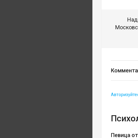
Над
Московск
Коммента
Авторизуйте
Психо
Певица о