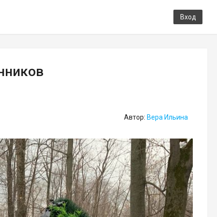
Вход
енников
Автор:
Вера Ильина