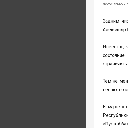
Фото: freepik
Задним чи
Александр 
Известно, 
состояние
ограничить
Тем не мен
песню, но 
В марте эт
Республики
«Пустой бам