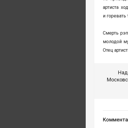
артиста х
и горевать 
Смерть рэп
молодой му
Отец артис
Над
Московск
Коммента