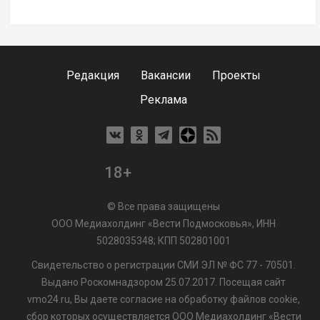
Редакция
Вакансии
Проекты
Реклама
18+
© Все права защищены
ООО Медиахолдинг «Вести Подмосковья», ИНН
5028035348; КПП 502801001
Свидетельство о регистрации СМИ ЭЛ № ФС 77 - 70501.
Выдано Роскомнадзором 25.07.2017. Посещая сайт
vmo24.ru, Вы даете согласие на обработку файлов cookie,
сбор которых осуществляется ООО Медиахолдинг «Вести