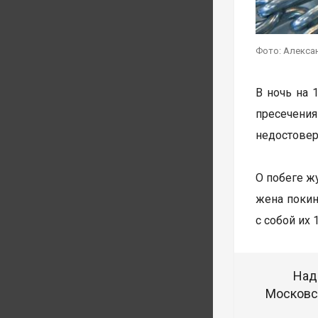
Фото: Алекса
В ночь на 
пресечения
недостовер
О побеге ж
жена покин
с собой их
Над
Московск