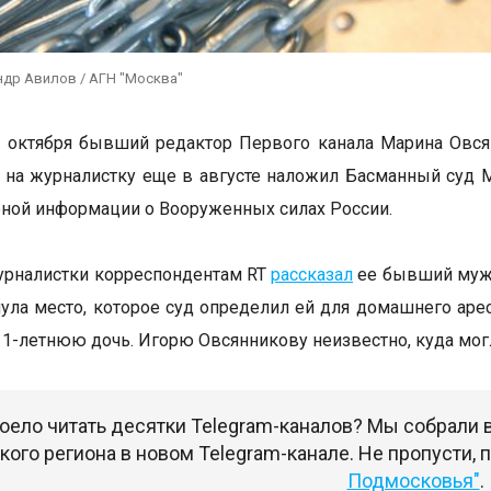
ндр Авилов / АГН "Москва"
1 октября бывший редактор Первого канала Марина Овс
 на журналистку еще в августе наложил Басманный суд 
ной информации о Вооруженных силах России.
урналистки корреспондентам RT
рассказал
ее бывший муж
ула место, которое суд определил ей для домашнего арест
 11-летнюю дочь. Игорю Овсянникову неизвестно, куда мог
оело читать десятки Telegram-каналов? Мы собрали
ого региона в новом Telegram-канале. Не пропусти,
Подмосковья"
.