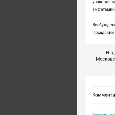
упаковочн
амфетамин
Возбуждено
Посадским 
Над
Московск
Коммента