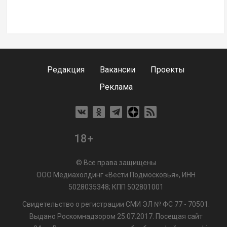
Редакция
Вакансии
Проекты
Реклама
18+
© Все права защищены
ООО Медиахолдинг «Вести Подмосковья», ИНН
5028035348; КПП 502801001
Свидетельство о регистрации СМИ ЭЛ № ФС 77 - 70501.
Выдано Роскомнадзором 25.07.2017. Посещая сайт