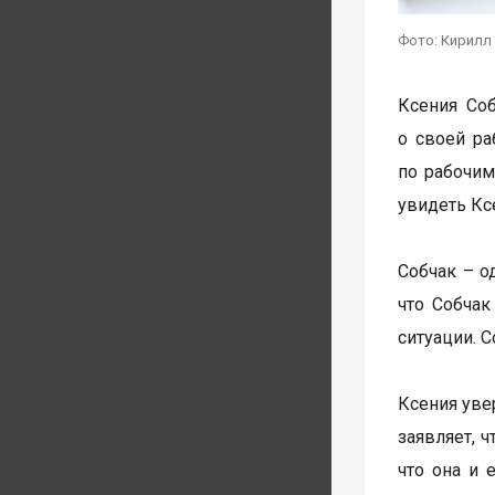
Фото: Кирилл
Ксения Соб
о своей ра
по рабочим
увидеть Ксе
Собчак – о
что Собчак
ситуации. С
Ксения увер
заявляет, 
что она и 