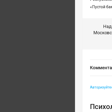
«Пустой бам
Над
Московск
Коммента
Авторизуйте
Психо