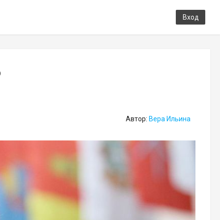
Вход
ю
Автор:
Вера Ильина