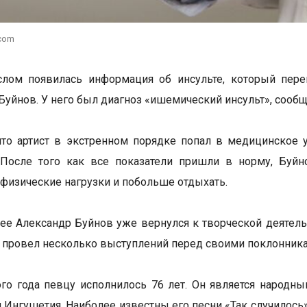
.com
слом появилась информация об инсульте, который пере
Буйнов. У него был диагноз «ишемический инсульт», сооб
что артист в экстренном порядке попал в медицинское 
. После того как все показатели пришли в норму, Буй
 физические нагрузки и побольше отдыхать.
ее Александр Буйнов уже вернулся к творческой деятельн
и провел несколько выступлений перед своими поклонник
ого года певцу исполнилось 76 лет. Он является народн
 Ингушетия. Наиболее известны его песни «Так случилось»,