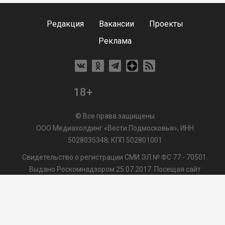
Редакция
Вакансии
Проекты
Реклама
18+
© Все права защищены
ООО Медиахолдинг «Вести Подмосковья», ИНН
5028035348; КПП 502801001
Свидетельство о регистрации СМИ ЭЛ № ФС 77 - 70501.
Выдано Роскомнадзором 25.07.2017. Посещая сайт
vmo24.ru, Вы даете согласие на обработку файлов cookie,
сбор которых осуществляется ООО Медиахолдинг «Вести
Подмосковья» на условиях
Пользовательского
соглашения
обработки файлов cookie. ООО "ВП" также