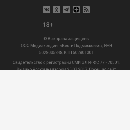
18+
© Все права защищены
ООО Медиахолдинг «Вести Подмосковья», ИНН
5028035348; КПП 502801001
Свидетельство о регистрации СМИ ЭЛ № ФС 77 - 70501.
Выдано Роскомнадзором 25.07.2017. Посещая сайт
vmo24.ru, Вы даете согласие на обработку файлов cookie,
сбор которых осуществляется ООО Медиахолдинг «Вести
Подмосковья» на условиях
Пользовательского
соглашения
обработки файлов cookie. ООО "ВП" также
может использовать указанные данные для их
последующей обработки системами Яндекс.Метрика и
др., которая осуществляется с целью функционирования
сайта vmo24.ru.