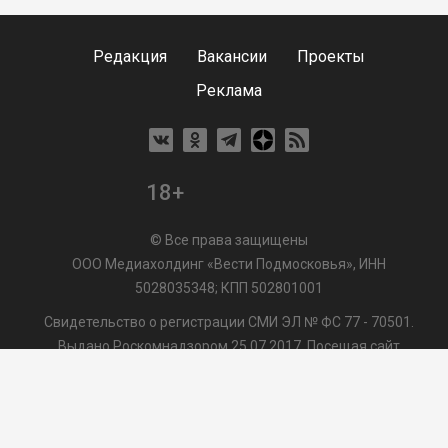
Редакция
Вакансии
Проекты
Реклама
18+
© Все права защищены
ООО Медиахолдинг «Вести Подмосковья», ИНН
5028035348; КПП 502801001
Свидетельство о регистрации СМИ ЭЛ № ФС 77 - 70501.
Выдано Роскомнадзором 25.07.2017. Посещая сайт
vmo24.ru, Вы даете согласие на обработку файлов cookie,
сбор которых осуществляется ООО Медиахолдинг «Вести
Подмосковья» на условиях
Пользовательского
соглашения
обработки файлов cookie. ООО "ВП" также