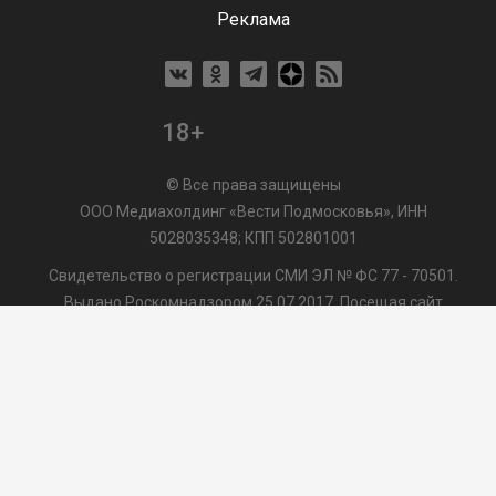
Реклама
18+
© Все права защищены
ООО Медиахолдинг «Вести Подмосковья», ИНН
5028035348; КПП 502801001
Свидетельство о регистрации СМИ ЭЛ № ФС 77 - 70501.
Выдано Роскомнадзором 25.07.2017. Посещая сайт
vmo24.ru, Вы даете согласие на обработку файлов cookie,
сбор которых осуществляется ООО Медиахолдинг «Вести
Подмосковья» на условиях
Пользовательского
соглашения
обработки файлов cookie. ООО "ВП" также
может использовать указанные данные для их
последующей обработки системами Яндекс.Метрика и
др., которая осуществляется с целью функционирования