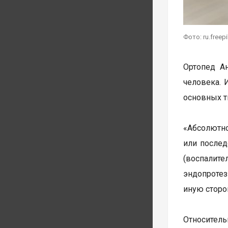
Фото: ru.freep
Ортопед А
человека. 
основных т
«Абсолютно
или послед
(воспалите
эндопротез
иную сторон
Относитель