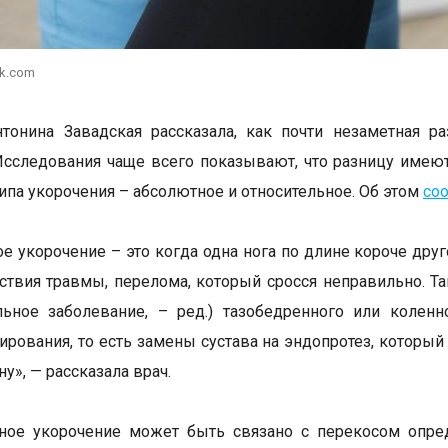
ik.com
нтонина Завадская рассказала, как почти незаметная 
Исследования чаще всего показывают, что разницу име
ипа укорочения – абсолютное и относительное. Об этом
со
е укорочение – это когда одна нога по длине короче дру
ствия травмы, перелома, который сросся неправильно. 
льное заболевание, – ред.) тазобедренного или колен
ирования, то есть замены сустава на эндопротез, который
у», — рассказала врач.
ное укорочение может быть связано с перекосом опред