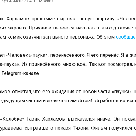
 Кузьмичёнок / АГН "Москва"
ик Харламов прокомментировал новую картину «Челове
ких экранах. Причиной переноса называют выход отечес
Там комик озвучил заглавного персонажа. Об этом
сообщае
ел «Человека-паука», перенесённого. Я его перенёс. Я в ж
-паука». Из принесённого мною всё... Так вот посмотрел, 
 Telegram-канале.
амов отметил, что его ожидания от новой части «паучка»
редыдущим частям и является самой слабой работой во всей
 «Колобке» Гарик Харламов высказался иначе. Он похв
равлёва, сыгравшего пекаря Тихона. Фильм получился 