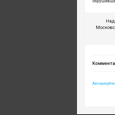
обрушившая
Над
Московск
Коммента
Авторизуйте