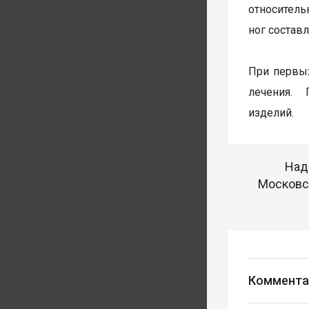
относитель
ног составл
При первых
лечения. 
изделий.
Над
Московск
Коммента