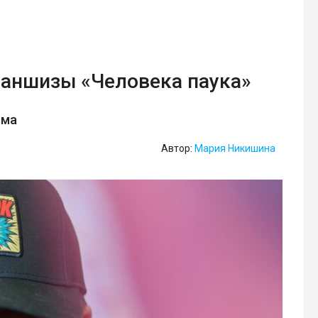
раншизы «Человека паука»
ьма
Автор:
Мария Никишина