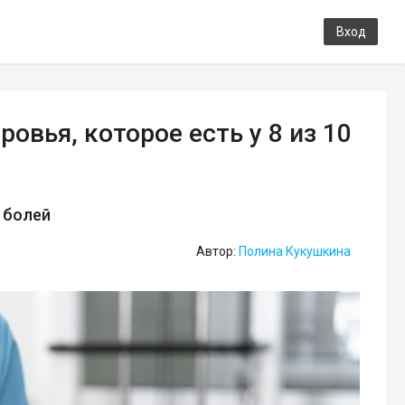
Вход
овья, которое есть у 8 из 10
 болей
Автор:
Полина Кукушкина