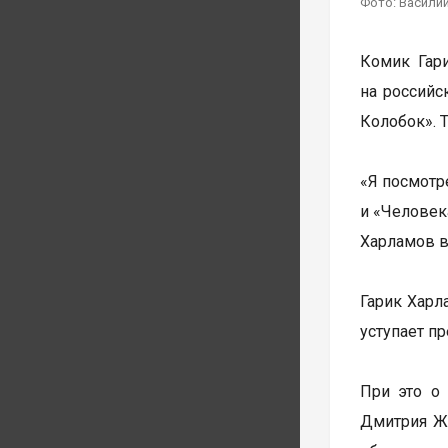
Фото: Василий
Комик Гар
на российс
Колобок». 
«Я посмотр
и «Человека
Харламов в
Гарик Харл
уступает п
При это о
Дмитрия Жу