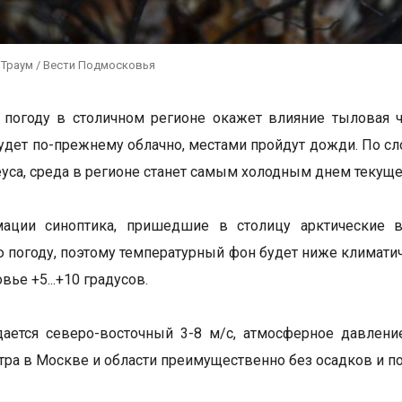
 Траум / Вести Подмосковья
 погоду в столичном регионе окажет влияние тыловая 
будет по-прежнему облачно, местами пройдут дожди. По с
уса, среда в регионе станет самым холодным днем текуще
ации синоптика, пришедшие в столицу арктические 
 погоду, поэтому температурный фон будет ниже климатиче
ье +5...+10 градусов.
ается северо-восточный 3-8 м/с, атмосферное давление
тра в Москве и области преимущественно без осадков и по