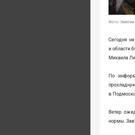
Фото: Эмилия
Сегодня на
и области 
Михаила Ле
По информ
прохладную
в Подмосков
Ветер ожид
нормы. Зав