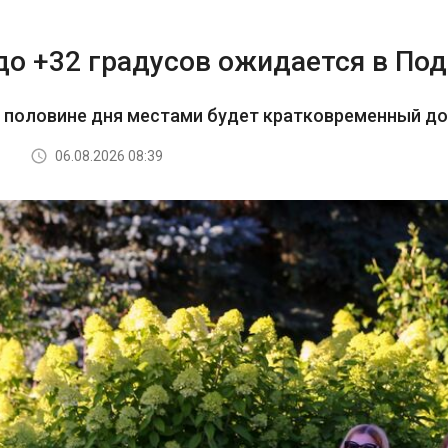
до +32 градусов ожидается в По
й половине дня местами будет кратковременный д
06.08.2026 08:39