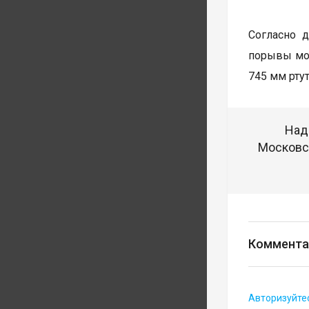
Согласно 
порывы мог
745 мм ртут
Над
Московск
Коммента
Авторизуйте