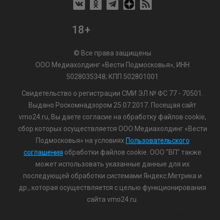
18+
© Все права защищены
ООО Медиахолдинг «Вести Подмосковья», ИНН
5028035348; КПП 502801001
Свидетельство о регистрации СМИ ЭЛ № ФС 77 - 70501.
Выдано Роскомнадзором 25.07.2017. Посещая сайт
vmo24.ru, Вы даете согласие на обработку файлов cookie,
сбор которых осуществляется ООО Медиахолдинг «Вести
Подмосковья» на условиях
Пользовательского
соглашения
обработки файлов cookie. ООО "ВП" также
может использовать указанные данные для их
последующей обработки системами Яндекс.Метрика и
др., которая осуществляется с целью функционирования
сайта vmo24.ru.
/var/www/www-root/data/www/vmo24.ru/template_footer.php