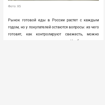
Фото: X5
Рынок готовой еды в России растет с каждым
годом, но у покупателей остаются вопросы: из чего
готовят, как контролируют свежесть, можно
ли доверять продукту в упаковке. Чтобы ответить
на них, мы отправились на одно из крупнейших
производств готовой еды для «Пятерочки»
и проследили весь путь блюда: от разработки
рецепта до магазинной полки.
Готовая еда давно перестала быть просто
перекусом на скорую руку. По данным ВЦИОМ,
каждый второй россиянин хотя бы время
от времени покупает готовые блюда или