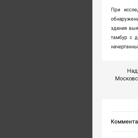
При иссле
обнаружен
здания выя
тамбур с 
начертанным
Над
Московск
Коммента