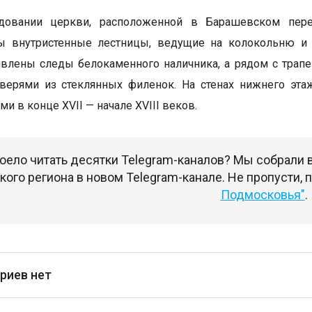
довании церкви, расположенной в Барашевском пере
ы внутристенные лестницы, ведущие на колокольню и в
влены следы белокаменного наличника, а рядом с трап
дверями из стеклянных филенок. На стенах нижнего эт
и в конце XVII — начале XVIII веков.
оело читать десятки Telegram-каналов? Мы собрали
ого региона в новом Telegram-канале. Не пропусти,
Подмосковья"
.
риев нет