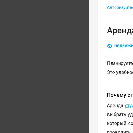
Авторизуйте
Аренда
НЕДВИЖ
Планируете
Это удобное
Почему ст
Аренда
сту
выбрать уд
который со
проводит