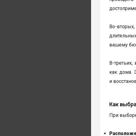
достоприме
Во-вторых
длительных
вашему бю
В-третьих,
как дома. 
и восстанов
Как выбр
При выборе
Расположе