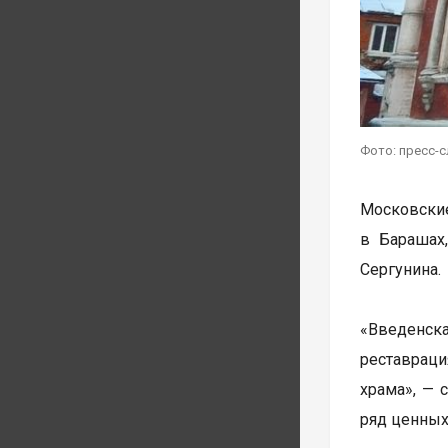
Фото: пресс-
Московские
в Барашах
Сергунина.
«Введенска
реставраци
храма», — 
ряд ценных