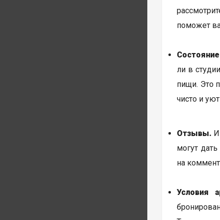
рассмотрит
поможет ва
Состояние
ли в студи
пищи. Это 
чисто и уют
Отзывы.
Из
могут дать
на коммент
Условия а
бронирован