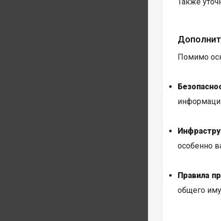
Также уточ
Дополнит
Помимо осн
Безопаснос
информацию
Инфрастру
особенно в
Правила п
общего иму