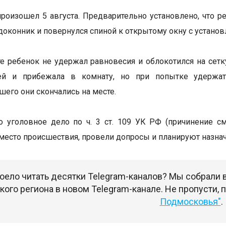
роизошел 5 августа. Предварительно установлено, что р
одоконник и повернулся спиной к открытому окну с установ
те ребенок не удержал равновесия и облокотился на сет
ей и прибежала в комнату, но при попытке удержат
его они скончались на месте.
 уголовное дело по ч. 3 ст. 109 УК РФ (причинение с
место происшествия, провели допросы и планируют назна
оело читать десятки Telegram-каналов? Мы собрали
ого региона в новом Telegram-канале. Не пропусти,
Подмосковья"
.