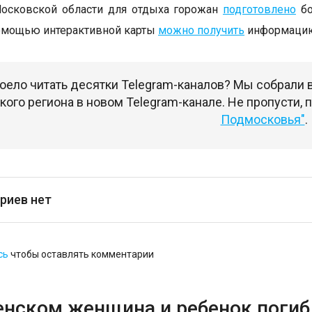
Московской области для отдыха горожан
подготовлено
бо
омощью интерактивной карты
можно получить
информацию 
оело читать десятки Telegram-каналов? Мы собрали
ого региона в новом Telegram-канале. Не пропусти,
Подмосковья"
.
риев нет
сь
чтобы оставлять комментарии
енском женщина и ребенок погибл