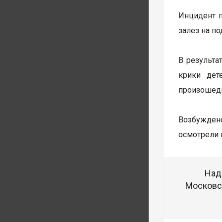
Инцидент п
залез на п
В результа
крики дет
произошедш
Возбуждено
осмотрели 
Над
Московск