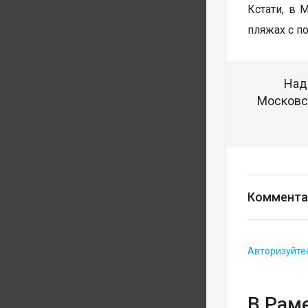
Кстати, в 
пляжах с п
Над
Московск
Коммента
Авторизуйте
В Рам