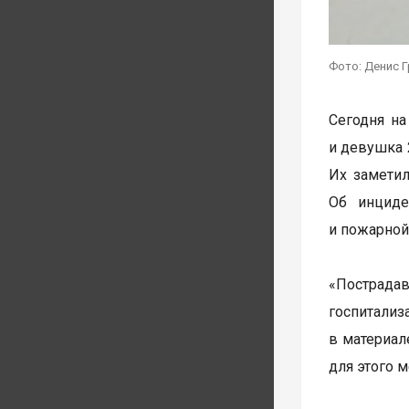
Фото: Денис Г
Сегодня н
и девушка 
Их заметил
Об инциде
и пожарной
«Пострада
госпитали
в материал
для этого м