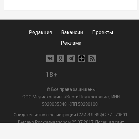
Редакция
Вакансии
Проекты
Реклама
18+
© Все права защищены
ООО Медиахолдинг «Вести Подмосковья», ИНН
5028035348; КПП 502801001
Свидетельство о регистрации СМИ ЭЛ № ФС 77 - 70501.
Выдано Роскомнадзором 25.07.2017. Посещая сайт
vmo24.ru, Вы даете согласие на обработку файлов cookie,
сбор которых осуществляется ООО Медиахолдинг «Вести