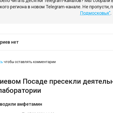
оело читать десятки Telegram-каналов? Мы собрали
ого региона в новом Telegram-канале. Не пропусти,
Подмосковья"
.
риев нет
сь
чтобы оставлять комментарии
гиевом Посаде пресекли деятель
лаборатории
зводили амфетамин