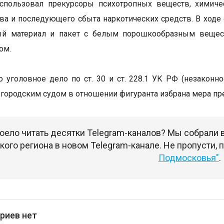
спользовал прекурсоры психотропных веществ, химиче
ва и последующего сбыта наркотических средств. В ходе
ый материал и пакет с белым порошкообразным веществ
ом.
 уголовное дело по ст. 30 и ст. 228.1 УК РФ (незаконн
городским судом в отношении фигуранта избрана мера пре
оело читать десятки Telegram-каналов? Мы собрали
ого региона в новом Telegram-канале. Не пропусти,
Подмосковья"
.
риев нет