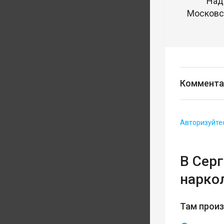
Над
Московск
Коммента
Авторизуйте
В Сер
нарко
Там прои