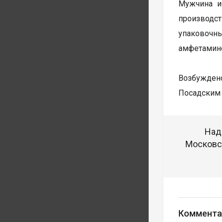
Мужчина и
производст
упаковочн
амфетамин
Возбуждено
Посадским 
Над
Московск
Коммента