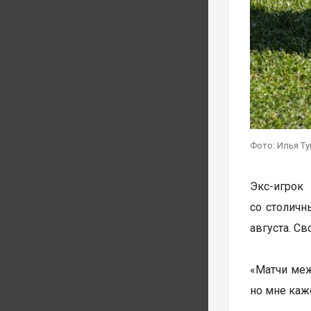
Фото: Илья Т
Экс-игрок
со столичн
августа. С
«Матчи меж
но мне каже