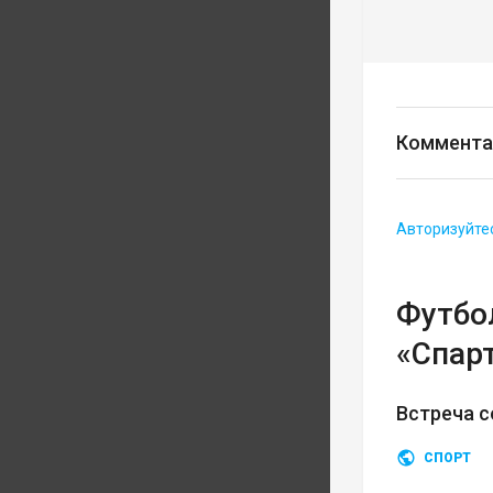
Коммента
Авторизуйте
Футбо
«Спар
Встреча с
СПОРТ