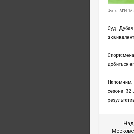
Фото: АГН "М
Суд Дубая
эквивалент
Спортсмена
добиться е
Напомним, 
сезоне 32-
результати
Над
Московск