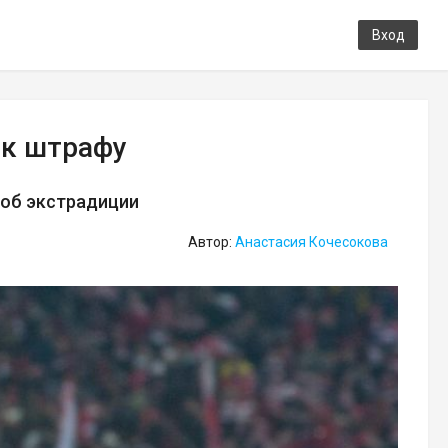
Вход
 к штрафу
 об экстрадиции
Автор:
Анастасия Кочесокова