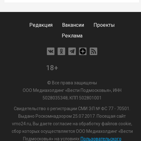
Редакция
Вакансии
Проекты
Реклама
18+
© Все права защищены
ООО Медиахолдинг «Вести Подмосковья», ИНН
5028035348; КПП 502801001
Свидетельство о регистрации СМИ ЭЛ № ФС 77 - 70501.
Выдано Роскомнадзором 25.07.2017. Посещая сайт
vmo24.ru, Вы даете согласие на обработку файлов cookie,
сбор которых осуществляется ООО Медиахолдинг «Вести
Подмосковья» на условиях
Пользовательского