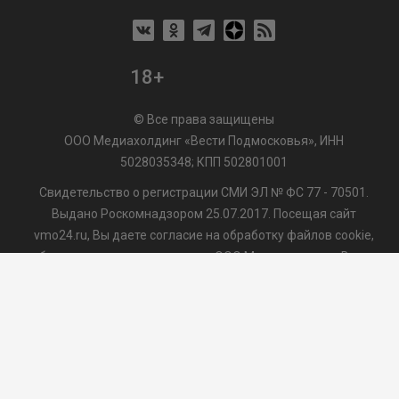
18+
© Все права защищены
ООО Медиахолдинг «Вести Подмосковья», ИНН
5028035348; КПП 502801001
Свидетельство о регистрации СМИ ЭЛ № ФС 77 - 70501.
Выдано Роскомнадзором 25.07.2017. Посещая сайт
vmo24.ru, Вы даете согласие на обработку файлов cookie,
сбор которых осуществляется ООО Медиахолдинг «Вести
Подмосковья» на условиях
Пользовательского
соглашения
обработки файлов cookie. ООО "ВП" также
может использовать указанные данные для их
последующей обработки системами Яндекс.Метрика и
др., которая осуществляется с целью функционирования
сайта vmo24.ru.