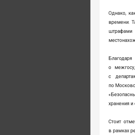
Однако, ка
времени. 
штрафами 
местонахож
Благодаря
о межгосу
с департа
по Московс
«Безопасн
хранения и
Стоит отм
в рамках р