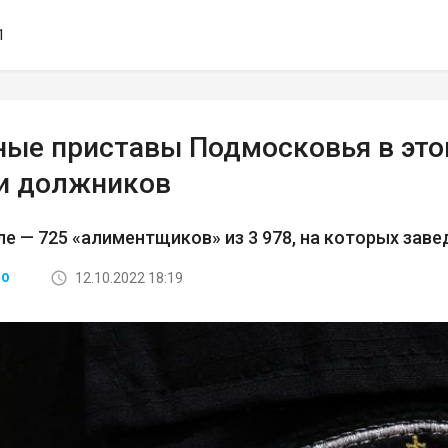
1
ные приставы Подмосковья в этом
и должников
ле — 725 «алиментщиков» из 3 978, на которых зав
12.10.2022 18:19
ВО