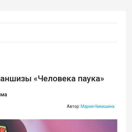
раншизы «Человека паука»
ьма
Автор:
Мария Никишина