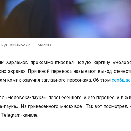
 Кузьмичёнок / АГН "Москва"
ик Харламов прокомментировал новую картину «Челове
ких экранах. Причиной переноса называют выход отечес
Там комик озвучил заглавного персонажа. Об этом
сообщае
ел «Человека-паука», перенесённого. Я его перенёс. Я в ж
-паука». Из принесённого мною всё... Так вот посмотрел, 
 Telegram-канале.