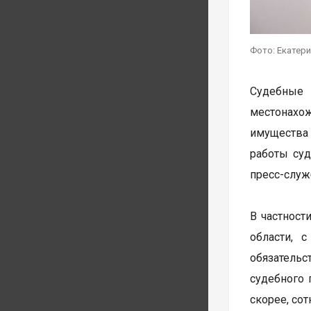
Фото: Екатер
Судебные 
местонахож
имущества 
работы суд
пресс-служ
В частност
области, 
обязатель
судебного 
скорее, сот