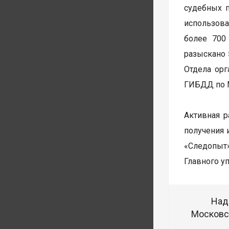
судебных п
использова
более 700
разыскано 
Отдела орг
ГИБДД по М
Активная р
получения 
«Следопыт»
Главного у
Над
Московск