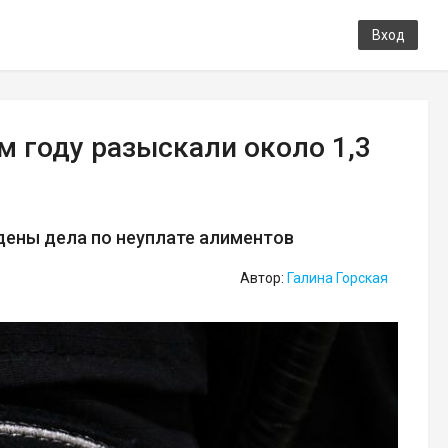
Вход
 году разыскали около 1,3
едены дела по неуплате алиментов
Автор:
Галина Горская