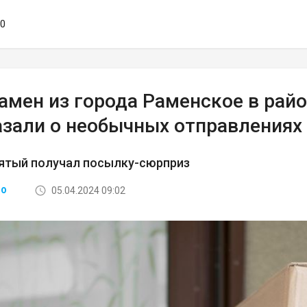
30
амен из города Раменское в рай
азали о необычных отправлениях
ятый получал посылку-сюрприз
05.04.2024 09:02
ВО