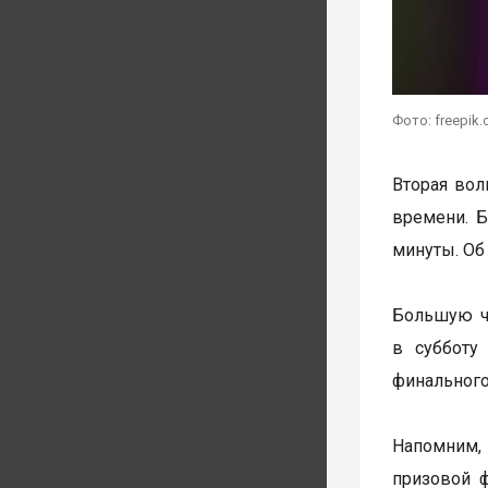
Фото: freepik
Вторая волн
времени. Б
минуты. Об
Большую ча
в субботу
финального
Напомним, 
призовой 