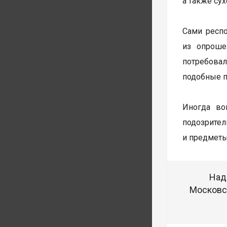
а также су
Сами респ
из опроше
потребовал
подобные п
Иногда во
подозрите
и предметы
Над
Московск