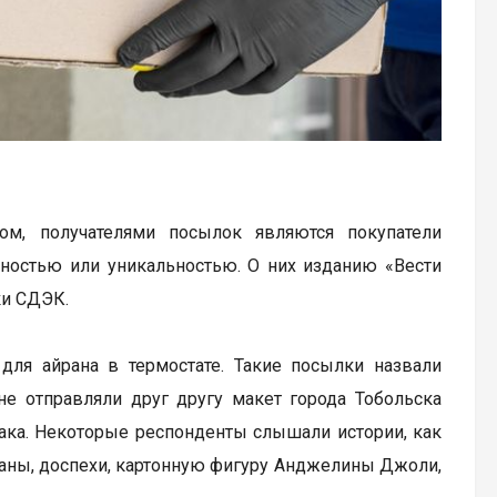
ом, получателями посылок являются покупатели
нностью или уникальностью. О них изданию «Вести
ки СДЭК.
для айрана в термостате. Такие посылки назвали
не отправляли друг другу макет города Тобольска
мака. Некоторые респонденты слышали истории, как
аны, доспехи, картонную фигуру Анджелины Джоли,