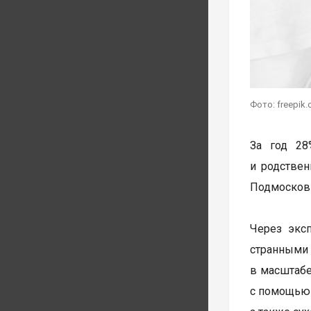
Фото: freepik
За год 28
и родствен
Подмосковь
Через эксп
странными 
в масштабе
с помощью 