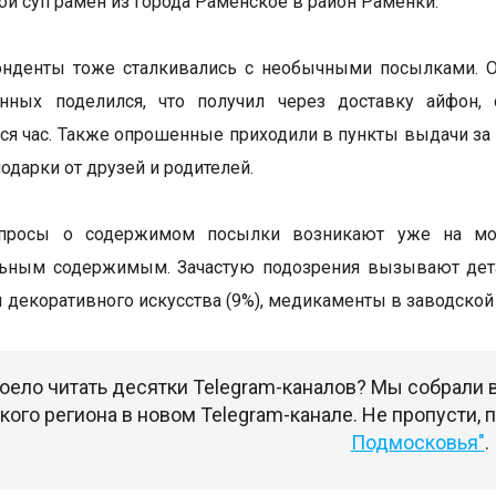
хой суп рамен из города Раменское в район Раменки.
онденты тоже сталкивались с необычными посылками. О
нных поделился, что получил через доставку айфон, 
ся час. Также опрошенные приходили в пункты выдачи за
одарки от друзей и родителей.
просы о содержимом посылки возникают уже на моме
льным содержимым. Зачастую подозрения вызывают дета
 декоративного искусства (9%), медикаменты в заводской 
оело читать десятки Telegram-каналов? Мы собрали
ого региона в новом Telegram-канале. Не пропусти,
Подмосковья"
.