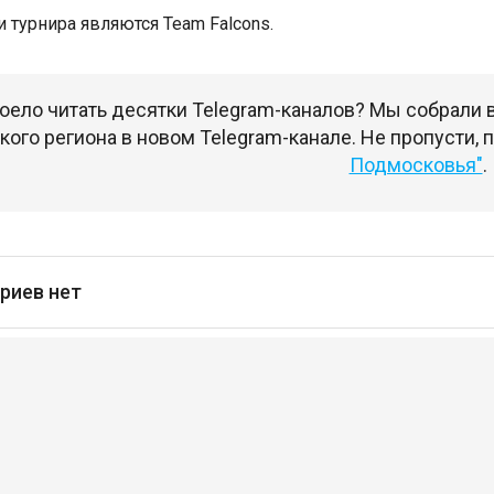
 турнира являются Team Falcons.
оело читать десятки Telegram-каналов? Мы собрали
ого региона в новом Telegram-канале. Не пропусти,
Подмосковья"
.
риев нет
сь
чтобы оставлять комментарии