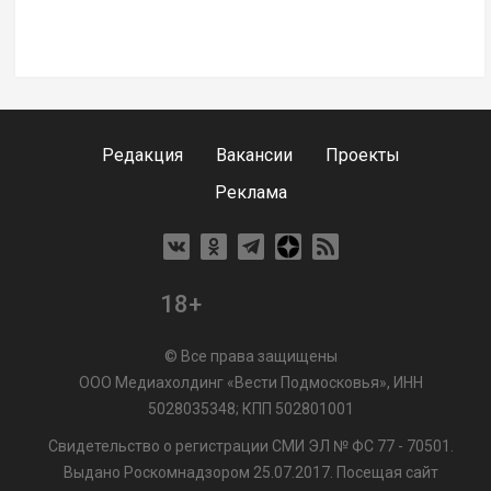
Редакция
Вакансии
Проекты
Реклама
18+
© Все права защищены
ООО Медиахолдинг «Вести Подмосковья», ИНН
5028035348; КПП 502801001
Свидетельство о регистрации СМИ ЭЛ № ФС 77 - 70501.
Выдано Роскомнадзором 25.07.2017. Посещая сайт