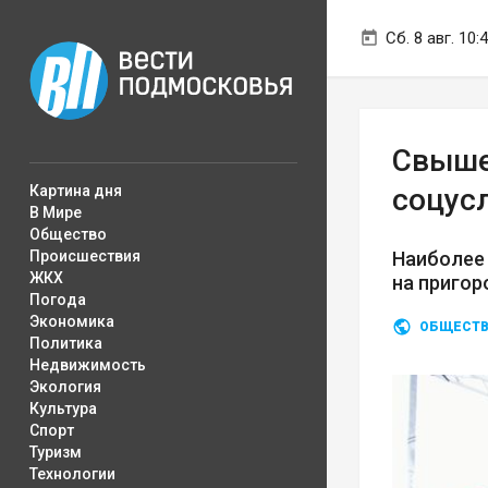
Сб. 8 авг. 10:
Свыше
Картина дня
соцус
В Мире
Общество
Происшествия
Наиболе
ЖКХ
на пригор
Погода
Экономика
ОБЩЕСТ
Политика
Недвижимость
Экология
Культура
Спорт
Туризм
Технологии