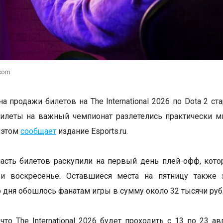
.com
а продажи билетов на The International 2026 по Dota 2 ст
илеты на важный чемпионат разлетелись практически м
 этом
сообщает
издание Esports.ru.
сть билетов раскупили на первый день плей-офф, кото
 и воскресенье. Оставшиеся места на пятницу также 
 дня обошлось фанатам игры в сумму около 32 тысячи руб
что The International 2026 будет проходить с 13 по 23 а