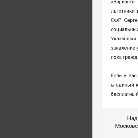
«Варианты 
льготники
СФР Серге
социальных
Указанный
заявление 
пока гражд
Если у вас
в единый к
бесплатный
Над
Московск