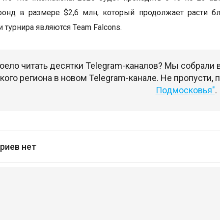
фонд в размере $2,6 млн, который продолжает расти б
 турнира являются Team Falcons.
оело читать десятки Telegram-каналов? Мы собрали
ого региона в новом Telegram-канале. Не пропусти,
Подмосковья"
.
риев нет
сь
чтобы оставлять комментарии