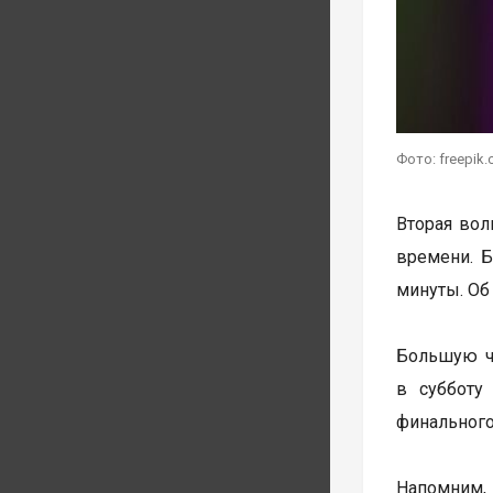
Фото: freepik
Вторая волн
времени. Б
минуты. Об
Большую ча
в субботу
финального
Напомним, 