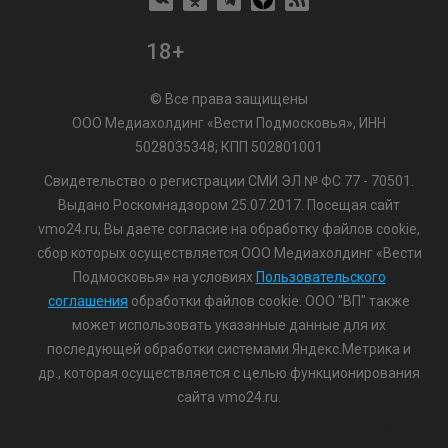
18+
© Все права защищены
ООО Медиахолдинг «Вести Подмосковья», ИНН
5028035348; КПП 502801001
Свидетельство о регистрации СМИ ЭЛ № ФС 77 - 70501.
Выдано Роскомнадзором 25.07.2017. Посещая сайт
vmo24.ru, Вы даете согласие на обработку файлов cookie,
сбор которых осуществляется ООО Медиахолдинг «Вести
Подмосковья» на условиях
Пользовательского
соглашения
обработки файлов cookie. ООО "ВП" также
может использовать указанные данные для их
последующей обработки системами Яндекс.Метрика и
др., которая осуществляется с целью функционирования
сайта vmo24.ru.
/var/www/www-root/data/www/vmo24.ru/template_footer.php