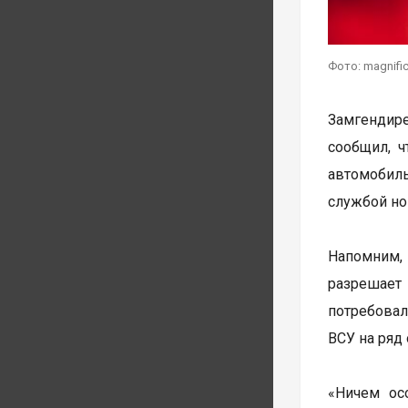
Фото: magnific
Замгендир
сообщил, 
автомобил
службой но
Напомним,
разрешает 
потребовал
ВСУ на ряд
«Ничем ос