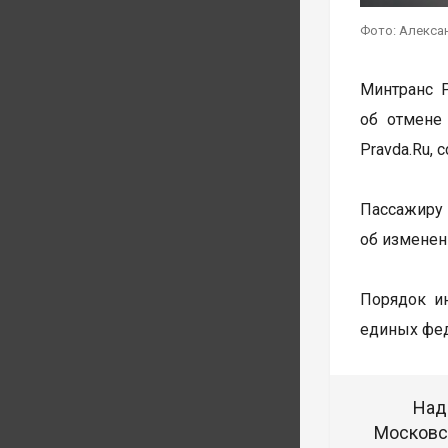
Фото: Алекса
Минтранс 
об отмене
Pravda.Ru,
Пассажиру 
об изменен
Порядок ин
единых фед
Над
Московск