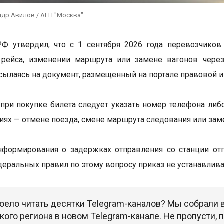
ндр Авилов / АГН "Москва"
РФ утвердил, что с 1 сентября 2026 года перевозчико
 рейса, изменении маршрута или замене вагонов чере
 ссылаясь на документ, размещенный на портале правовой 
при покупке билета следует указать номер телефона либ
иях — отмене поезда, смене маршрута следования или зам
формирования о задержках отправления со станции отп
еральных правил по этому вопросу приказ не устанавлива
оело читать десятки Telegram-каналов? Мы собрали
ого региона в новом Telegram-канале. Не пропусти,