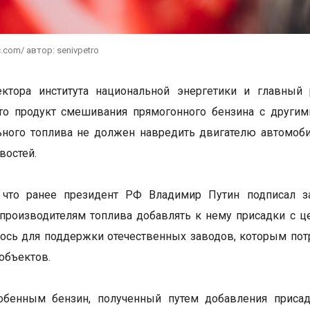
.com/ автор: senivpetro
ектора института национальной энергетики и главный
что продукт смешивания прямогонного бензина с други
ьного топлива не должен навредить двигателю автомоб
востей.
 что ранее президент РФ Владимир Путин подписал за
производителям топлива добавлять к нему присадки с 
ось для поддержки отечественных заводов, которым пот
 объектов.
обенным бензин, полученный путем добавления присадо