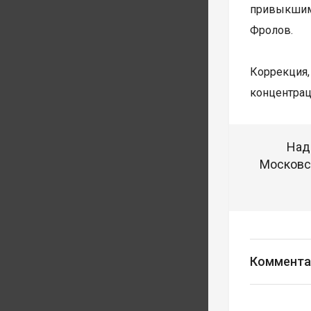
привыкшим 
Фролов.
Коррекция,
концентраци
Над
Московск
Коммента