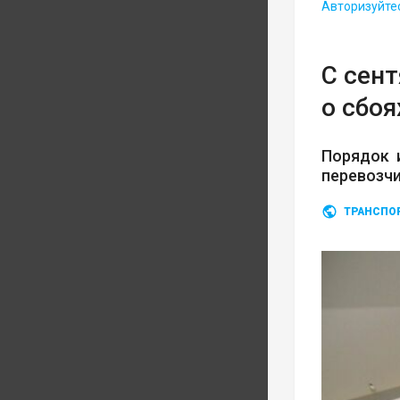
Авторизуйте
С сен
о сбоя
Порядок 
перевозч
ТРАНСПО