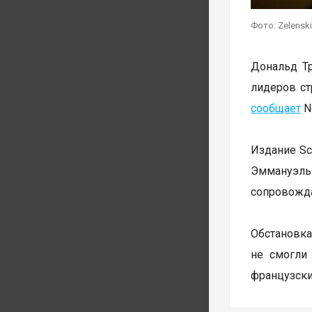
Фото: Zelenskiy
Дональд Тр
лидеров ст
сообщает
Ne
Издание Sc
Эммануэль 
сопровожда
Обстановк
не смогли 
французски