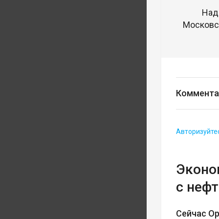
Над
Московск
Коммента
Авторизуйте
Эконом
с неф
Сейчас О