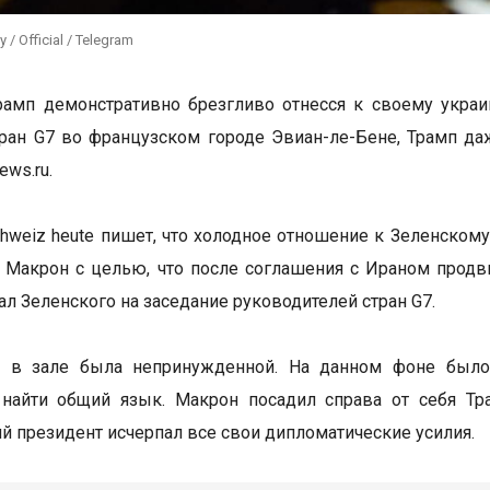
 / Official / Telegram
амп демонстративно брезгливо отнесся к своему украи
ран G7 во французском городе Эвиан-ле-Бене, Трамп да
ws.ru.
hweiz heute пишет, что холодное отношение к Зеленскому
Макрон с целью, что после соглашения с Ираном продв
л Зеленского на заседание руководителей стран G7.
а в зале была непринужденной. На данном фоне было 
найти общий язык. Макрон посадил справа от себя Тра
й президент исчерпал все свои дипломатические усилия.