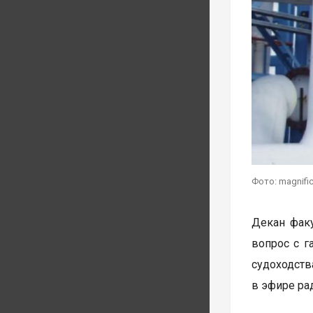
Фото: magnifi
Декан факу
вопрос с г
судоходств
в эфире рад