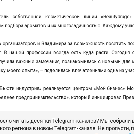
тель собственной косметической линии «Beautydrugs»
ом подбора ароматов и их многозадачностью. Каждому уча
 организаторов и Владимира за возможность посетить по
. В нашей профессии всегда есть куда расти. Сегодня
лучила важные замечания, познакомилась с новыми для м
лку моего опыта», – поделилась впечатлениями одна из уча
Бьюти индустрия» реализуется центром «Мой бизнес» Мо
реднее предпринимательство», который инициировал През
оело читать десятки Telegram-каналов? Мы собрали
ого региона в новом Telegram-канале. Не пропусти,