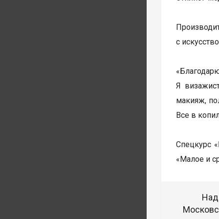
Производи
с искусств
«Благодарю
Я визажист
макияж, по
Все в копи
Спецкурс «
«Малое и с
Над
Московск