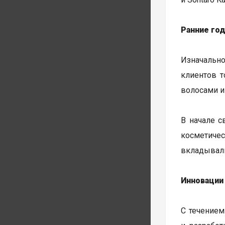
Ранние год
Изначаль
клиентов т
волосами и
В начале с
косметиче
вкладывали
Инновации
С течением