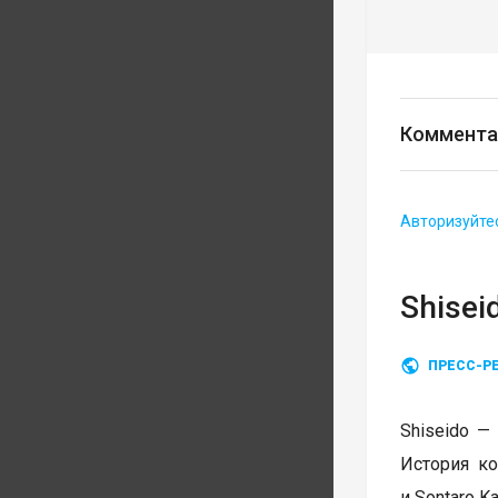
Коммента
Авторизуйте
Shisei
ПРЕСС-Р
Shiseido —
История ко
и Sontaro 