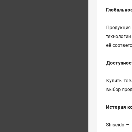
Глобально
Продукция
технологии
её соответ
Доступнос
Купить тов
выбор прод
История к
Shiseido —