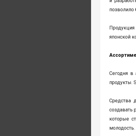
и разработ
позволило 
Продукция 
японской к
Ассортиме
Сегодня в 
продукты. 
Средства 
создавать 
которые ст
молодость.