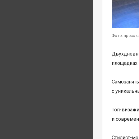
Фото: пресс-
Двухдневны
площадках 
Самозанят
с уникальн
Топ-визаж
и современ
Стилист-мо