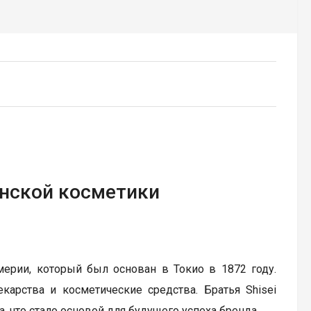
понской косметики
ерии, который был основан в Токио в 1872 году.
карства и косметические средства. Братья Shisei
, что стало основой для будущего успеха бренда.