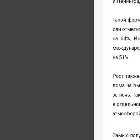
и Ленингра
Такой форм
или отмети
на 64%. Ин
междунаро
на 51%.
Рост также
дома на вы
за ночь. Т
в отдельно
атмосферой
Самые попу