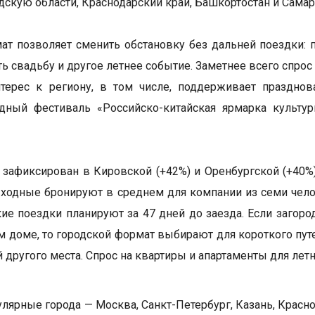
дскую области, Краснодарский край, Башкортостан и Самар
ат позволяет сменить обстановку без дальней поездки: 
ть свадьбу и другое летнее событие. Заметнее всего спро
терес к региону, в том числе, поддерживает празднов
дный фестиваль «Российско-китайская ярмарка культур
 зафиксирован в Кировской (+42%) и Оренбургской (+40%)
ходные бронируют в среднем для компании из семи челов
акие поездки планируют за 47 дней до заезда. Если заго
м доме, то городской формат выбирают для короткого пу
 другого места. Спрос на квартиры и апартаменты для лет
лярные города — Москва, Санкт-Петербург, Казань, Красн