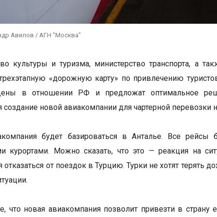
ндр Авилов / АГН "Москва"
во культуры и туризма, министерство транспорта, а та
трехэтапную «дорожную карту» по привлечению туристов 
ены в отношении РФ и предложат оптимальное решен
я создание новой авиакомпании для чартерной перевозки 
акомпания будет базироваться в Анталье. Все рейсы 
и курортами. Можно сказать, что это — реакция на си
 отказаться от поездок в Турцию. Турки не хотят терять д
итуации.
е, что новая авиакомпания позволит привезти в страну 