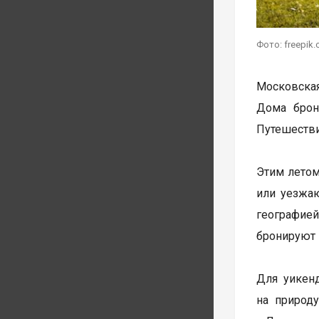
Фото: freepik
Московская
Дома брон
Путешестви
Этим летом
или уезжаю
географией
бронируют н
Для уикен
на природ