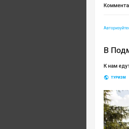
Коммента
Авторизуйте
В Под
К нам еду
ТУРИЗМ