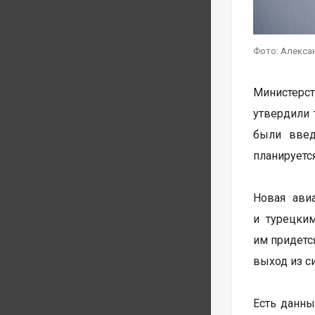
Фото: Алекса
Министерст
утвердили 
были введ
планируетс
Новая ави
и турецким
им придется
выход из с
Есть данны