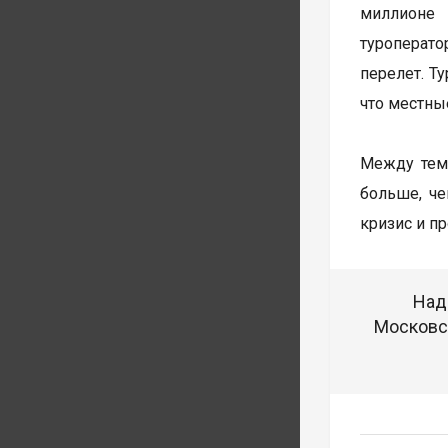
миллионе 
туроперато
перелет. Т
что местны
Между тем,
больше, че
кризис и п
Над
Московск