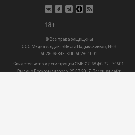
18+
© Все права защищены
ООО Медиахолдинг «Вести Подмосковья», ИНН
5028035348; КПП 502801001
Свидетельство о регистрации СМИ ЭЛ № ФС 77 - 70501.
Выдано Роскомнадзором 25.07.2017. Посещая сайт
vmo24.ru, Вы даете согласие на обработку файлов cookie,
сбор которых осуществляется ООО Медиахолдинг «Вести
Подмосковья» на условиях
Пользовательского
соглашения
обработки файлов cookie. ООО "ВП" также
может использовать указанные данные для их
последующей обработки системами Яндекс.Метрика и
др., которая осуществляется с целью функционирования
сайта vmo24.ru.