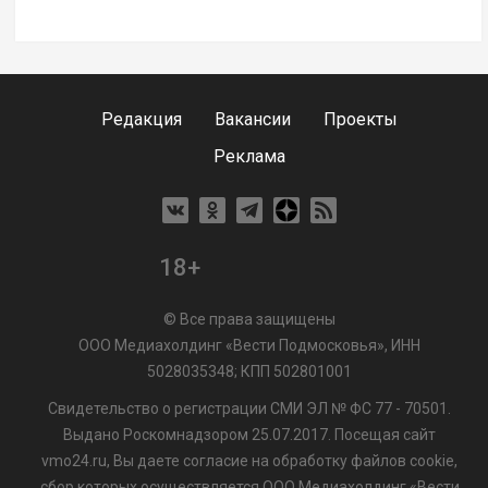
Редакция
Вакансии
Проекты
Реклама
18+
© Все права защищены
ООО Медиахолдинг «Вести Подмосковья», ИНН
5028035348; КПП 502801001
Свидетельство о регистрации СМИ ЭЛ № ФС 77 - 70501.
Выдано Роскомнадзором 25.07.2017. Посещая сайт
vmo24.ru, Вы даете согласие на обработку файлов cookie,
сбор которых осуществляется ООО Медиахолдинг «Вести