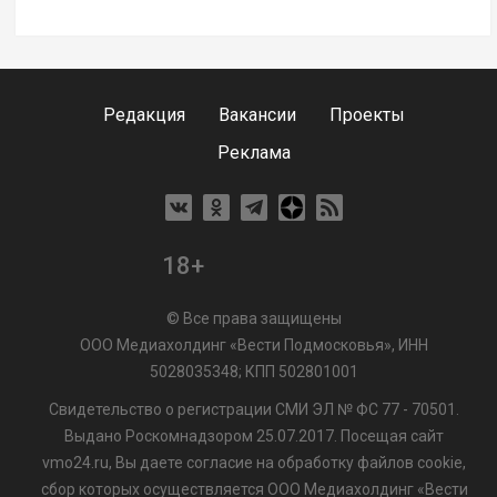
Редакция
Вакансии
Проекты
Реклама
18+
© Все права защищены
ООО Медиахолдинг «Вести Подмосковья», ИНН
5028035348; КПП 502801001
Свидетельство о регистрации СМИ ЭЛ № ФС 77 - 70501.
Выдано Роскомнадзором 25.07.2017. Посещая сайт
vmo24.ru, Вы даете согласие на обработку файлов cookie,
сбор которых осуществляется ООО Медиахолдинг «Вести