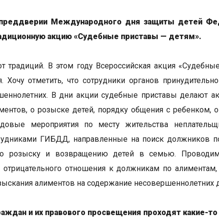
 преддверии Международного дня защиты детей Фе
радиционную акцию «Судебные приставы — детям».
от традиций. В этом году Всероссийская акция «Судебны
. Хочу отметить, что сотрудники органов принудительн
шеннолетних. В дни акции судебные приставы делают ак
ментов, о розыске детей, порядку общения с ребенком, о
довые мероприятия по месту жительства неплательщ
рудниками ГИБДД, направленные на поиск должников по
по розыску и возвращению детей в семью. Проводи
 отрицательного отношения к должникам по алиментам,
зыскания алиментов на содержание несовершеннолетних д
раждан и их правового просвещения проходят какие-т