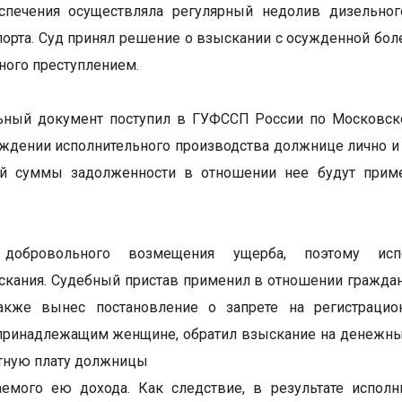
спечения осуществляла регулярный недолив дизельно
порта. Суд принял решение о взыскании с осужденной боле
ного преступлением.
ьный документ поступил в ГУФССП России по Московско
уждении исполнительного производства должнице лично и 
ей суммы задолженности в отношении нее будут прим
добровольного возмещения ущерба, поэтому испо
скания. Судебный пристав применил в отношении гражда
 также вынес постановление о запрете на регистрац
ринадлежащим женщине, обратил взыскание на денежные 
ботную плату должницы
емого ею дохода. Как следствие, в результате исполн