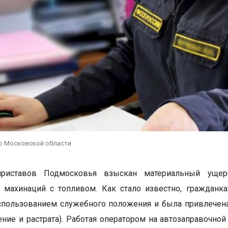
по Московской области
риставов Подмосковья взыскан материальный ущерб
е махинаций с топливом. Как стало известно, гражданк
спользованием служебного положения и была привлечена
оение и растрата). Работая оператором на автозаправочн