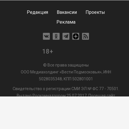
Редакция
Вакансии
Проекты
Реклама
18+
© Все права защищены
ООО Медиахолдинг «Вести Подмосковья», ИНН
5028035348; КПП 502801001
Свидетельство о регистрации СМИ ЭЛ № ФС 77 - 70501.
Выдано Роскомнадзором 25.07.2017. Посещая сайт
vmo24.ru, Вы даете согласие на обработку файлов cookie,
сбор которых осуществляется ООО Медиахолдинг «Вести
Подмосковья» на условиях
Пользовательского
соглашения
обработки файлов cookie. ООО "ВП" также