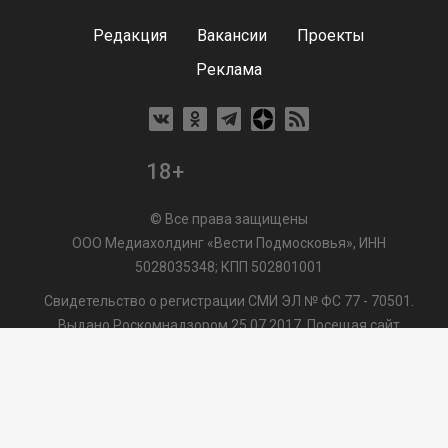
Редакция
Вакансии
Проекты
Реклама
18+
© Все права защищены
ООО Медиахолдинг «Вести Подмосковья», ИНН
5028035348; КПП 502801001
Свидетельство о регистрации СМИ ЭЛ № ФС 77 - 70501.
Выдано Роскомнадзором 25.07.2017. Посещая сайт
vmo24.ru, Вы даете согласие на обработку файлов cookie,
сбор которых осуществляется ООО Медиахолдинг «Вести
Подмосковья» на условиях
Пользовательского
соглашения
обработки файлов cookie. ООО "ВП" также
может использовать указанные данные для их