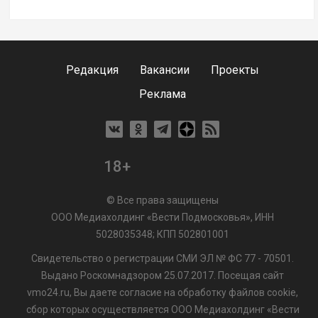
Редакция
Вакансии
Проекты
Реклама
18+
© Все права защищены
ООО Медиахолдинг «Вести Подмосковья», ИНН
5028035348; КПП 502801001
Свидетельство о регистрации СМИ ЭЛ № ФС 77 - 70501.
Выдано Роскомнадзором 25.07.2017. Посещая сайт
vmo24.ru, Вы даете согласие на обработку файлов cookie,
сбор которых осуществляется ООО Медиахолдинг «Вести