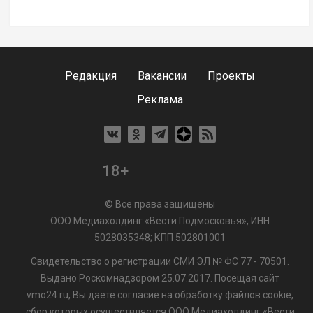
Редакция
Вакансии
Проекты
Реклама
18+
© Все права защищены
ООО Медиахолдинг «Вести Подмосковья», ИНН
5028035348; КПП 502801001
Свидетельство о регистрации СМИ ЭЛ № ФС 77 - 70501.
Выдано Роскомнадзором 25.07.2017. Посещая сайт
vmo24.ru, Вы даете согласие на обработку файлов cookie,
сбор которых осуществляется ООО Медиахолдинг «Вести