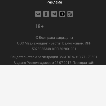
Реклама
18+
© Все права защищены
ООО Медиахолдинг «Вести Подмосковья», ИНН
5028035348; КПП 502801001
Свидетельство о регистрации СМИ ЭЛ № ФС 77 - 70501.
Выдано Роскомнадзором 25.07.2017. Посещая сайт
vmo24.ru, Вы даете согласие на обработку файлов cookie,
сбор которых осуществляется ООО Медиахолдинг «Вести
Подмосковья» на условиях
Пользовательского
соглашения
обработки файлов cookie. ООО "ВП" также
может использовать указанные данные для их
последующей обработки системами Яндекс.Метрика и
др., которая осуществляется с целью функционирования