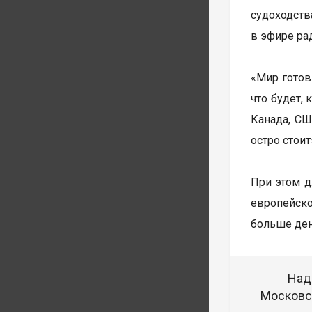
судоходств
в эфире рад
«Мир готов
что будет,
Канада, СШ
остро стоит
При этом д
европейско
больше ден
Над
Московск