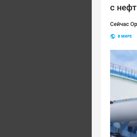
с неф
Сейчас О
В МИРЕ