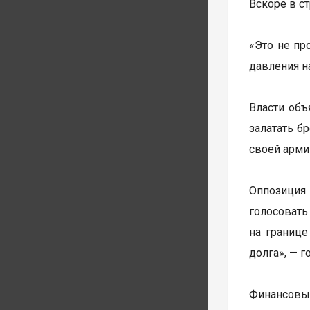
Вскоре в с
«Это не пр
давления н
Власти объ
залатать б
своей арми
Оппозиция 
голосовать
на границе
долга», — 
Финансовый