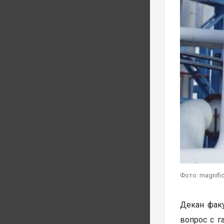
Фото: magnifi
Декан факу
вопрос с г