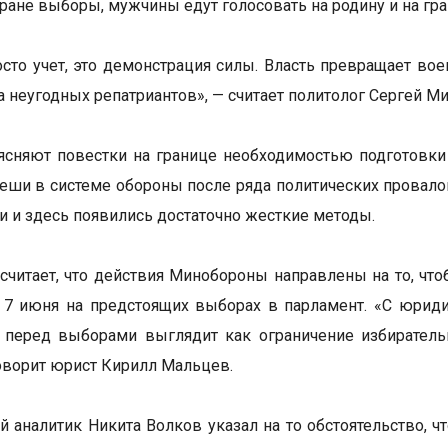
тране выборы, мужчины едут голосовать на родину и на гр
осто учет, это демонстрация силы. Власть превращает во
а неугодных репатриантов», — считает политолог Сергей М
ясняют повестки на границе необходимостью подготовки 
реши в системе обороны после ряда политических провал
и и здесь появились достаточно жесткие методы.
считает, что действия Минобороны направлены на то, чт
 7 июня на предстоящих выборах в парламент. «С юриди
 перед выборами выглядит как ограничение избиратель
говорит юрист Кирилл Мальцев.
 аналитик Никита Волков указал на то обстоятельство, 