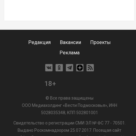
Редакция
Вакансии
Проекты
Реклама
18+
© Все права защищены
ООО Медиахолдинг «Вести Подмосковья», ИНН
5028035348; КПП 502801001
Свидетельство о регистрации СМИ ЭЛ № ФС 77 - 70501.
Выдано Роскомнадзором 25.07.2017. Посещая сайт