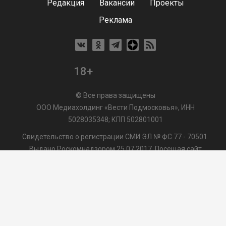
Редакция
Вакансии
Проекты
Реклама
18+
© Все права защищены
ООО Медиахолдинг «Вести Подмосковья», ИНН
5028035348; КПП 502801001
Свидетельство о регистрации СМИ ЭЛ № ФС 77 - 70501.
Выдано Роскомнадзором 25.07.2017. Посещая сайт
vmo24.ru, Вы даете согласие на обработку файлов cookie,
сбор которых осуществляется ООО Медиахолдинг «Вести
Подмосковья» на условиях
Пользовательского
соглашения
обработки файлов cookie. ООО "ВП" также
может использовать указанные данные для их
последующей обработки системами Яндекс.Метрика и