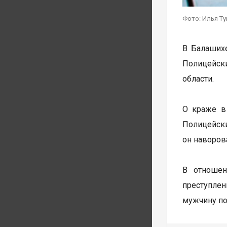
Фото: Илья Т
В Балашихе
Полицейски
области.
О краже в
Полицейск
он наворов
В отношен
преступлен
мужчину по