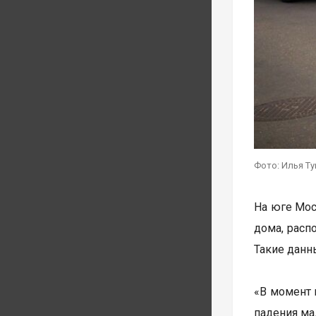
Фото: Илья Т
На юге Мос
дома, расп
Такие дан
«В момент 
падения ма