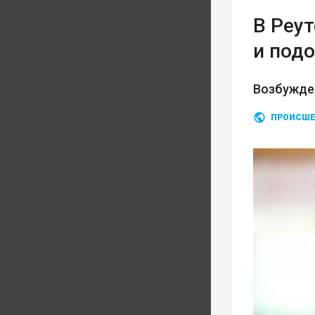
В Реу
и под
Возбужде
ПРОИСШЕ