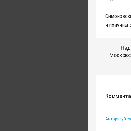
Симоновск
и причины 
Над
Московск
Коммента
Авторизуйте