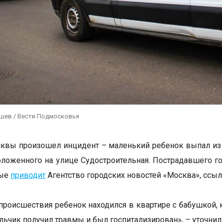
ушев / Вести Подмосковья
квы произошел инцидент – маленький ребенок выпал из 
оложенного на улице Судостроительная. Пострадавшего г
ные
приводит
Агентство городских новостей «Москва», ссыл
происшествия ребенок находился в квартире с бабушкой, к
льчик получил травмы и был госпитализирован», – уточнил