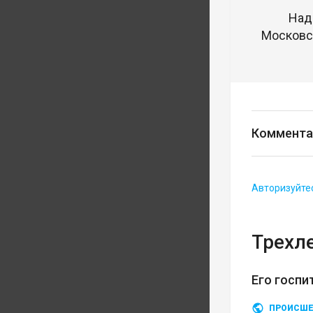
Над
Московск
Коммента
Авторизуйте
Трехл
Его госп
ПРОИСШЕ