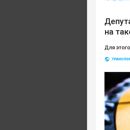
Депут
на так
Для этого
ТРАНСПО