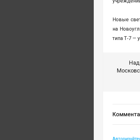
учреждений
Новые свет
на Новоуг
типа Т‑7 —
Над
Московск
Коммента
Авторизуйте