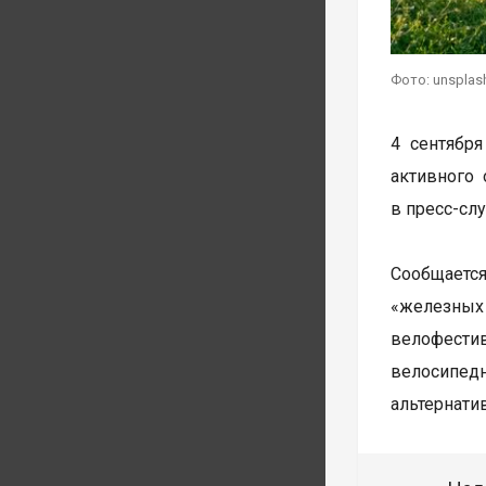
Фото: unsplas
4 сентябр
активного 
в пресс-сл
Сообщаетс
«железных 
велофестив
велосипед
альтернати