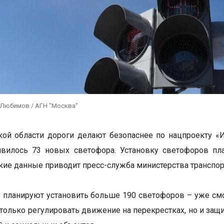
 Любимов / АГН "Москва"
ой области дороги делают безопаснее по нацпроекту «
явилось 73 новых светофора. Установку светофоров пл
акие данные приводит пресс-служба министерства транспо
у планируют установить больше 190 светофоров – уже смон
 только регулировать движение на перекрестках, но и за