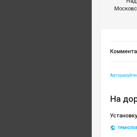
Над
Московск
Коммента
Авторизуйте
На до
Установку
ТРАНСПО