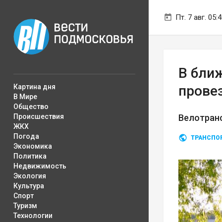
Пт. 7 авг. 05:
В бли
Картина дня
прове
В Мире
Общество
Происшествия
Велотранс
ЖКХ
Погода
ТРАНСПО
Экономика
Политика
Недвижимость
Экология
Культура
Спорт
Туризм
Технологии