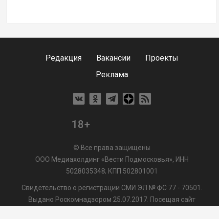
Редакция
Вакансии
Проекты
Реклама
18+
© Все права защищены
ООО Медиахолдинг «Вести Подмосковья», ИНН
5028035348; КПП 502801001
Свидетельство о регистрации СМИ ЭЛ № ФС 77 - 70501.
Выдано Роскомнадзором 25.07.2017. Посещая сайт
vmo24.ru, Вы даете согласие на обработку файлов cookie,