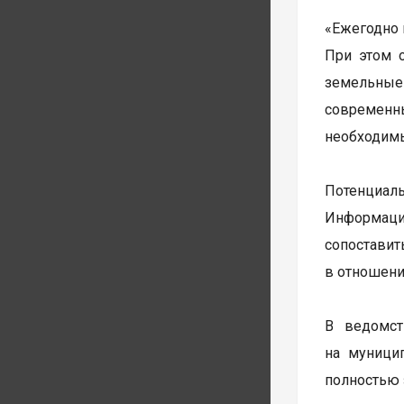
«Ежегодно 
При этом 
земельные 
современн
необходимы
Потенциал
Информаци
сопоставит
в отношени
В ведомст
на муници
полностью 