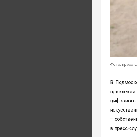
Фото: пресс-
В Подмоско
привлекли
цифрового
искусствен
– собствен
в пресс-сл