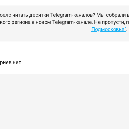
оело читать десятки Telegram-каналов? Мы собрали
ого региона в новом Telegram-канале. Не пропусти,
Подмосковья"
.
риев нет
сь
чтобы оставлять комментарии