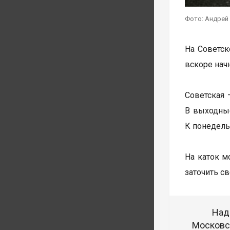
Фото: Андрей
На Советск
вскоре нач
Советская 
В выходные
К понедель
На каток м
заточить с
Над
Московск