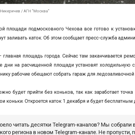
 Никеричев / АГН "Москва"
ой площади подмосковного Чехова все готово к установк
нут заливать каток. Об этом сообщает пресс-служба админи
– главная площадь города. Сейчас там заканчивается рем
 дни на расчищенной площади установят холодильную сис
нику рабочие обещают собрать гараж для ледозаливочно
ожно будет прийти без коньков, так как заработает точка
вои коньки. Откроется каток 1 декабря и будет бесплатным
оело читать десятки Telegram-каналов? Мы собрали
ого региона в новом Telegram-канале. Не пропусти,