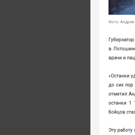
Фото: Андрей 
Губернатор
в Лотошине
врачи и па
«Останки у
до сих пор
отметил Ан
останки 1 
бойцов ста
Эту работу 