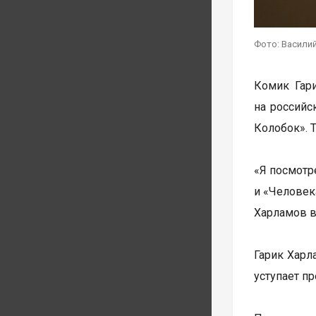
Фото: Василий
Комик Гар
на российс
Колобок». 
«Я посмотр
и «Человека
Харламов в
Гарик Харл
уступает п