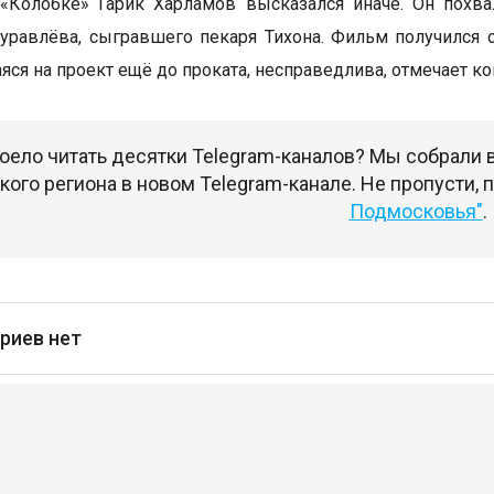
 «Колобке» Гарик Харламов высказался иначе. Он похв
равлёва, сыгравшего пекаря Тихона. Фильм получился 
ся на проект ещё до проката, несправедлива, отмечает ко
оело читать десятки Telegram-каналов? Мы собрали
ого региона в новом Telegram-канале. Не пропусти,
Подмосковья"
.
риев нет
сь
чтобы оставлять комментарии