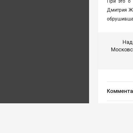
При это о
Дмитрия Жу
обрушившая
Над
Московск
Коммента
Авторизуйте