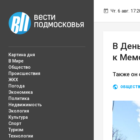
Чт. 6 авг. 17:2
В Ден
Картина дня
к Мем
В Мире
Общество
Происшествия
Также он
ЖКХ
Погода
ОБЩЕСТ
Экономика
Политика
Недвижимость
Экология
Культура
Спорт
Туризм
Технологии