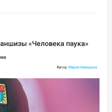
раншизы «Человека паука»
ьма
Автор:
Мария Никишина