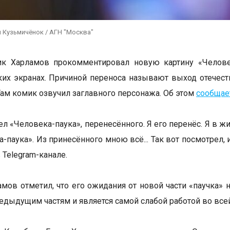
 Кузьмичёнок / АГН "Москва"
ик Харламов прокомментировал новую картину «Челове
ких экранах. Причиной переноса называют выход отечес
Там комик озвучил заглавного персонажа. Об этом
сообщае
ел «Человека-паука», перенесённого. Я его перенёс. Я в ж
-паука». Из принесённого мною всё... Так вот посмотрел, 
 Telegram-канале.
амов отметил, что его ожидания от новой части «паучка»
редыдущим частям и является самой слабой работой во всей